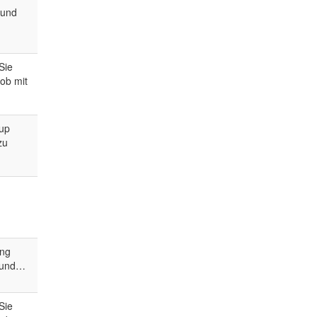
 und
Sie
 ob mit
 up
zu
ing
n und…
Sie