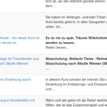
dort ab, wo Sie reiterlich gerade stehen,
dem…
Sie haben im Anfänger- und/oder Fresh
Kurs bereits gelernt, in allen Gangarten 
reiten. Im…
hode - der ideale Kurs für
Es ist nie zu spät, Träume Wirklichkei
n lernen im
werden zu lassen.
Reiten lernen…
tage für Freizeitreiter und
Sitzschulung: Stefanie Tietze - Reittr
ach Sibylle Wiemer
Sitzschulung nach Sibylle Wiemer (Si
…
ere Einwirkung durch
In diesem Kurs schulen wir intensiv Sitz
Einwirkung im Entlastungs- und Dressurs
und…
bung in Kombination mit
Wann und wie gebe ich als Reiter welch
Hilfen, wie ist das Zusammenspiel und w