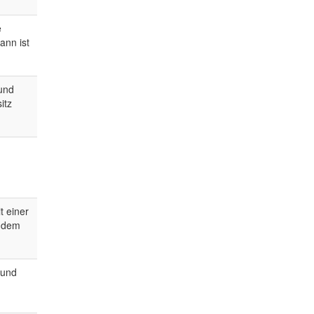
e
ann ist
 und
itz
t einer
t dem
 und