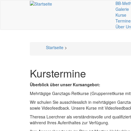
Direkt
BB-Met
Mai
zum
Galerie
Inhalt
Kurse
nav
Termine
Über Un
Startseite
>
Pfadnavigation
Kurstermine
Überblick über unser Kursangebot:
Mehrtägige Ganztags-Reitkurse (Gruppenreitkurse mit
Wir schulen Sie ausschliesslich in mehrtägigen Ganzt
sowie Videofeedback. Unsere Kurse mit Videofeedback 
Theresa Loerchner als verständnisvolle und qualifizier
während Ihres Aufenthaltes zur Verfügung.