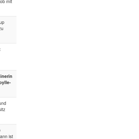
 ob mit
 up
zu
t
ainerin
bylle-
 und
itz
e
ann ist