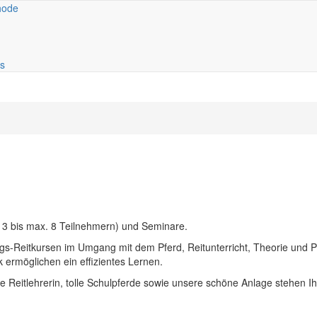
hode
n
igation
s
 3 bis max. 8 Teilnehmern) und Seminare.
ags-Reitkursen im Umgang mit dem Pferd, Reitunterricht, Theorie und P
ermöglichen ein effizientes Lernen.
te Reitlehrerin, tolle Schulpferde sowie unsere schöne Anlage stehen I