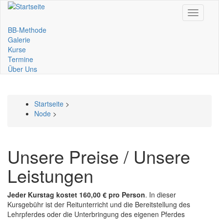
Direkt
Toggle
zum
navigati
Inhalt
BB-Methode
Main
Galerie
Kurse
navigation
Termine
Über Uns
Startseite
>
Pfadnavigation
Node
>
Unsere Preise / Unsere
Leistungen
Jeder Kurstag kostet 160,00 € pro Person
. In dieser
Kursgebühr ist der Reitunterricht und die Bereitstellung des
Lehrpferdes oder die Unterbringung des eigenen Pferdes