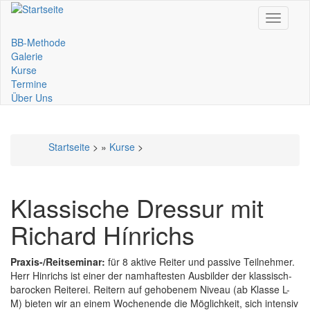
Direkt
Toggle
zum
navigati
Inhalt
BB-Methode
Main
Galerie
Kurse
navigation
Termine
Über Uns
Startseite
>
Kurse
>
Pfadnavigation
Klassische Dressur mit
Richard Hínrichs
Praxis-/Reitseminar:
für 8 aktive Reiter und passive Teilnehmer.
Herr Hinrichs ist einer der namhaftesten Ausbilder der klassisch-
barocken Reiterei. Reitern auf gehobenem Niveau (ab Klasse L-
M) bieten wir an einem Wochenende die Möglichkeit, sich intensiv