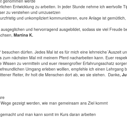
ernst genommen werde
erlichen Entwicklung zu arbeiten. In jeder Stunde nehme ich wertvolle Ti
esser zu verstehen und umzusetzen
kurzfristig und unkompliziert kommunizieren, eure Anlage ist gemütlich,
nd ausgeglichen und hervorragend ausgebildet, sodass sie viel Freude b
wachsen,
Martina K.
" besuchen dürfen. Jedes Mal ist es für mich eine lehrreiche´Auszeit u
is zum nächsten Mal mit meinem Pferd nacharbeiten kann. Euer respekt
Wissen zu vermitteln und euer riesengroßer Erfahrungsschatz sorgen
defreundlichen Umgang erleben wolllen, empfehle ich einen Lehrgang b
ttener Reiter, ihr holt die Menschen dort ab, wo sie stehen. Danke
, J
äre
le Wege gezeigt werden, wie man gemeinsam ans Ziel kommt
r gemacht und man kann somit im Kurs daran arbeiten