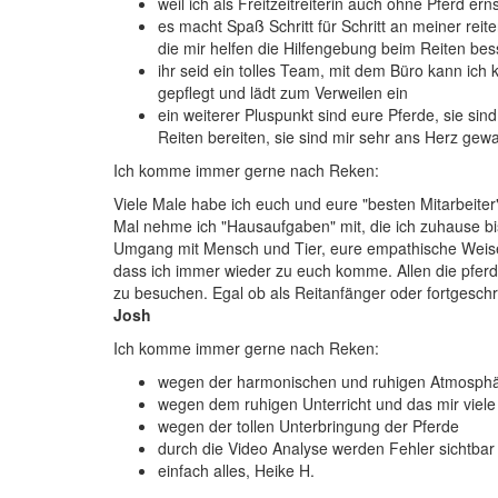
weil ich als Freitzeitreiterin auch ohne Pferd 
es macht Spaß Schritt für Schritt an meiner reit
die mir helfen die Hilfengebung beim Reiten b
ihr seid ein tolles Team, mit dem Büro kann ich 
gepflegt und lädt zum Verweilen ein
ein weiterer Pluspunkt sind eure Pferde, sie si
Reiten bereiten, sie sind mir sehr ans Herz ge
Ich komme immer gerne nach Reken:
Viele Male habe ich euch und eure "besten Mitarbeiter
Mal nehme ich "Hausaufgaben" mit, die ich zuhause b
Umgang mit Mensch und Tier, eure empathische Weise 
dass ich immer wieder zu euch komme. Allen die pfer
zu besuchen. Egal ob als Reitanfänger oder fortgeschri
Josh
Ich komme immer gerne nach Reken:
wegen der harmonischen und ruhigen Atmosph
wegen dem ruhigen Unterricht und das mir vie
wegen der tollen Unterbringung der Pferde
durch die Video Analyse werden Fehler sichtba
einfach alles, Heike H.