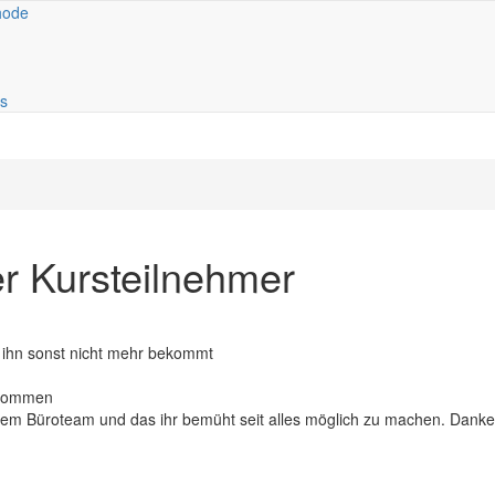
hode
n
igation
s
r Kursteilnehmer
an ihn sonst nicht mehr bekommt
 kommen
 dem Büroteam und das ihr bemüht seit alles möglich zu machen. Danke