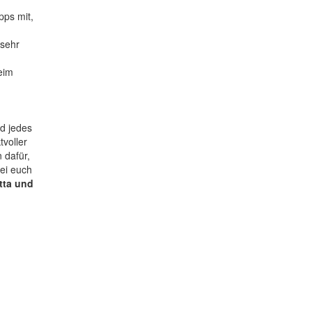
pps mit,
 sehr
eim
nd jedes
voller
 dafür,
ei euch
utta und