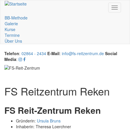
Direkt
Toggle
zum
navigati
Inhalt
BB-Methode
Main
Galerie
Kurse
navigation
Termine
Über Uns
Telefon
:
02864 - 2434
E-Mail
:
info@fs-reitzentrum.de
Social
Media
:
FS Reitzentrum Reken
FS Reit-Zentrum Reken
Gründerin:
Ursula Bruns
Inhaberin: Theresa Loerchner