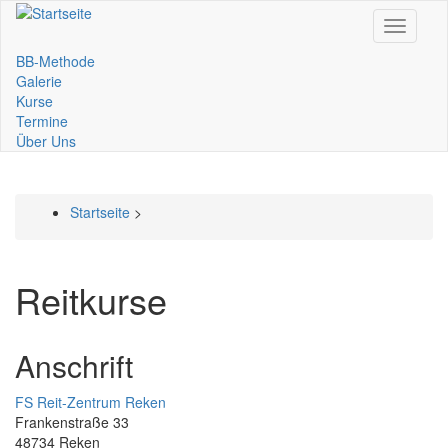
Direkt
Toggle
zum
navigati
Inhalt
BB-Methode
Main
Galerie
Kurse
navigation
Termine
Über Uns
Startseite
>
Pfadnavigation
Reitkurse
Anschrift
FS Reit-Zentrum Reken
Frankenstraße 33
48734 Reken