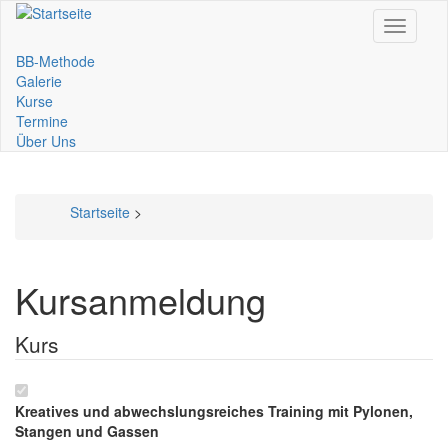
Direkt
Toggle
zum
navigati
Inhalt
BB-Methode
Main
Galerie
Kurse
navigation
Termine
Über Uns
Startseite
>
Pfadnavigation
Kursanmeldung
Kurs
Kreatives und abwechslungsreiches Training mit Pylonen,
Stangen und Gassen