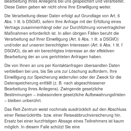
Bearbeitung Ihres Anliegens bei uns gespeichert und verarbeitet.
Diese Daten geben wir nicht ohne Ihre Einwilligung weiter.
Die Verarbeitung dieser Daten erfolgt auf Grundlage von Art. 6
Abs. 1 lit. b DSGVO, sofern Ihre Anfrage mit der Erfüllung eines
Vertrags zusammenhängt oder zur Durchführung vorvertraglicher
Maßnahmen erforderlich ist. In allen übrigen Fällen beruht die
Verarbeitung auf Ihrer Einwilligung (Art. 6 Abs. 1 lit. a DSGVO)
und/oder auf unseren berechtigten Interessen (Art. 6 Abs. 1 lit. f
DSGVO), da wir ein berechtigtes Interesse an der effektiven
Bearbeitung der an uns gerichteten Anfragen haben.
Die von Ihnen an uns per Kontaktanfragen übersandten Daten
verbleiben bei uns, bis Sie uns zur Löschung auffordern, Ihre
Einwilligung zur Speicherung widerrufen oder der Zweck für die
Datenspeicherung entfällt (z. B. nach abgeschlossener
Bearbeitung Ihres Anliegens). Zwingende gesetzliche
Bestimmungen – insbesondere gesetzliche Aufbewahrungsfristen
– bleiben unberührt.
Das Reit-Zentrum weist nochmals ausdrücklich auf den Abschluss
Informationsnachricht
einer Reiserücktritts- bzw. einer Reiseabbruchversicherung hin.
Ersatz bei einer kurzfristigen Absage eines Teilnehmers ist kaum
möglich. In diesem Falle schützt Sie eine