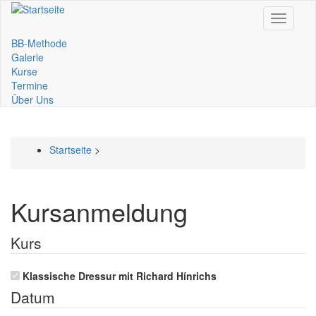
Direkt
Toggle
zum
navigati
Inhalt
BB-Methode
Main
Galerie
Kurse
navigation
Termine
Über Uns
Startseite
>
Pfadnavigation
Kursanmeldung
Kurs
Klassische Dressur mit Richard Hínrichs
Datum