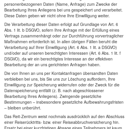
personenbezogenen Daten (Name, Anfrage) zum Zwecke der
Bearbeitung Ihres Anliegens bei uns gespeichert und verarbeitet.
Diese Daten geben wir nicht ohne Ihre Einwilligung weiter.
Die Verarbeitung dieser Daten erfolgt auf Grundlage von Art. 6
Abs. 1 lit. b DSGVO, sofern Ihre Anfrage mit der Erfüllung eines
Vertrags zusammenhängt oder zur Durchführung vorvertraglicher
Maßnahmen erforderlich ist. In allen übrigen Fällen beruht die
Verarbeitung auf Ihrer Einwilligung (Art. 6 Abs. 1 lit. a DSGVO)
und/oder auf unseren berechtigten Interessen (Art. 6 Abs. 1 lit. f
DSGVO), da wir ein berechtigtes Interesse an der effektiven
Bearbeitung der an uns gerichteten Anfragen haben.
Die von Ihnen an uns per Kontaktanfragen übersandten Daten
verbleiben bei uns, bis Sie uns zur Löschung auffordern, Ihre
Einwilligung zur Speicherung widerrufen oder der Zweck für die
Datenspeicherung entfällt (z. B. nach abgeschlossener
Bearbeitung Ihres Anliegens). Zwingende gesetzliche
Bestimmungen – insbesondere gesetzliche Aufbewahrungsfristen
– bleiben unberührt.
Das Reit-Zentrum weist nochmals ausdrücklich auf den Abschluss
Informationsnachricht
einer Reiserücktritts- bzw. einer Reiseabbruchversicherung hin.
Ersatz bei einer kurzfristigen Absage eines Teilnehmers ist kaum